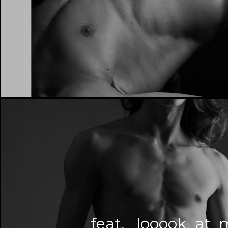
feat. _looook_at_