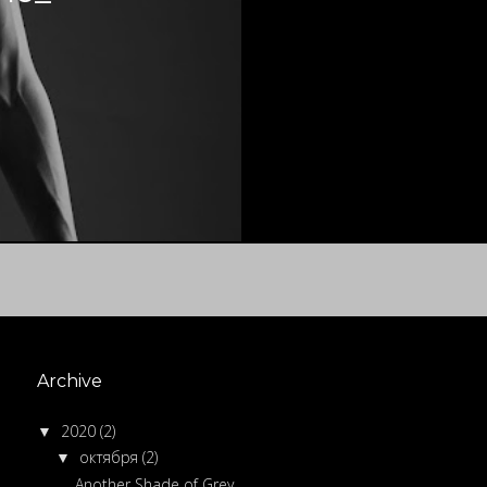
Archive
2020
(2)
▼
октября
(2)
▼
Another Shade of Grey